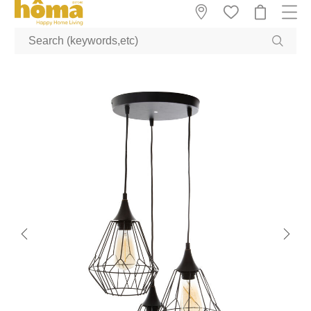
GTM-M23T38WX true