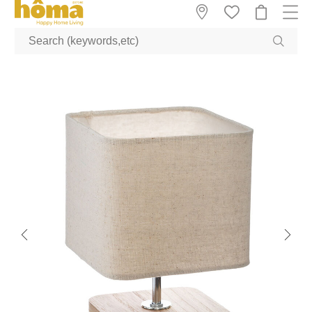
GTM-M23T38WX true