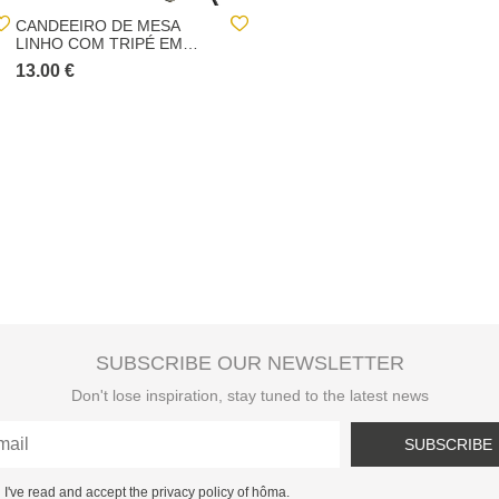
CANDEEIRO DE MESA
CANDEEIRO DE MESA
LINHO COM TRIPÉ EM
MOLU CINZA COM BASE
MADEIRA PINHO
EM MADEIRA PINHO
13.00 €
20.00 €
SUBSCRIBE OUR NEWSLETTER
Don't lose inspiration, stay tuned to the latest news
SUBSCRIBE
I've read and accept the privacy policy of hôma.