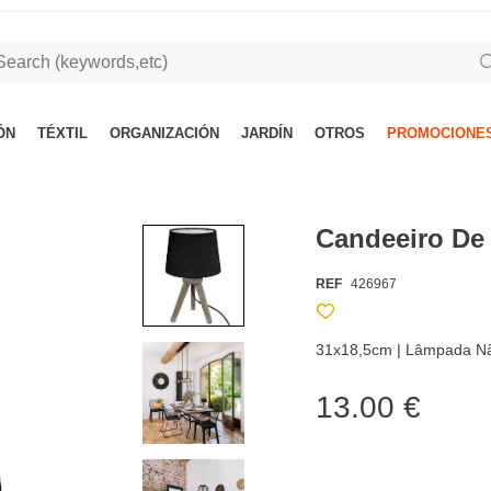
ÓN
TÉXTIL
ORGANIZACIÓN
JARDÍN
OTROS
PROMOCIONES
Candeeiro De
REF
426967
31x18,5cm | Lâmpada Nã
13.00 €