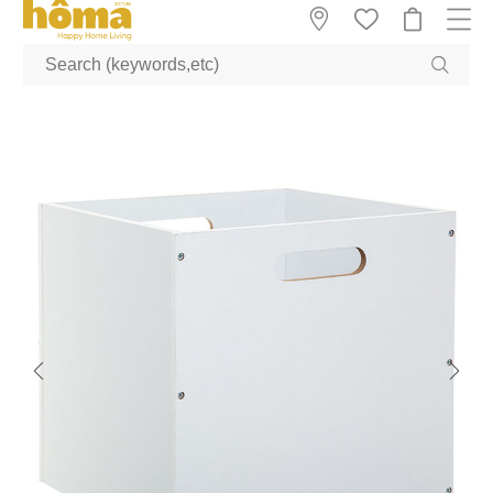
GTM-M23T38WX true