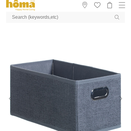
GTM-M23T38WX true