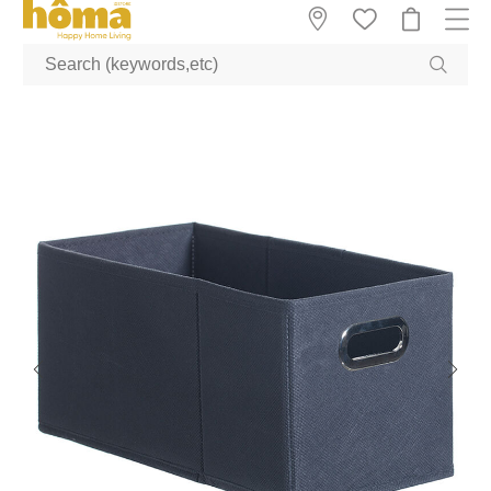
GTM-M23T38WX true