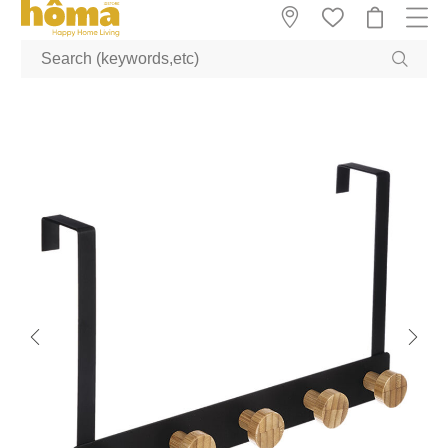
GTM-M23T38WX true