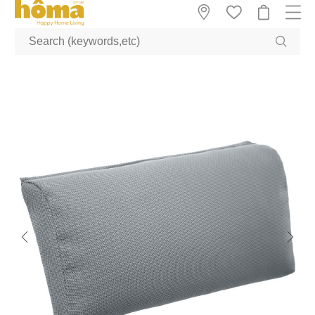
GTM-M23T38WX true