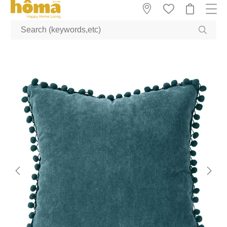
GTM-M23T38WX true