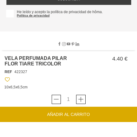
He leído y acepto la política de privacidad de hôma.
Política de privacidad
VELA PERFUMADA PILAR
4.40 €
FLOR TIARE TRICOLOR
SOBRE NOSOTROS
REF
422327
EMPRESA
TRABAJA CON NOSOTROS
POLÍTICAS
10x6,5x6,5cm
TARJETA HAPPY
hôma
PROTECCIÓN DE DATOS
SOSTENIBILIDAD
CONDICIONES GENERALES DE VENTA
CONTACTO
TIENDAS
HAPPY
hôma
CONDICIONES DE LA TARJETA
AÑADIR AL CARRITO
FORMULARIO DE CONTACTO
FAQ'S
CAMBIOS Y DEVOLUCIONES – TIENDAS FÍSICAS
SERVICIO DE ATENCIÓN AL CLIENTE
DESCUBRA
+34 919 464 610
INSPIRACIONES