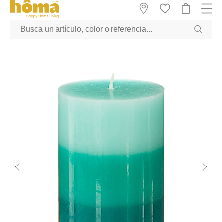
GTM-M23T38WX true