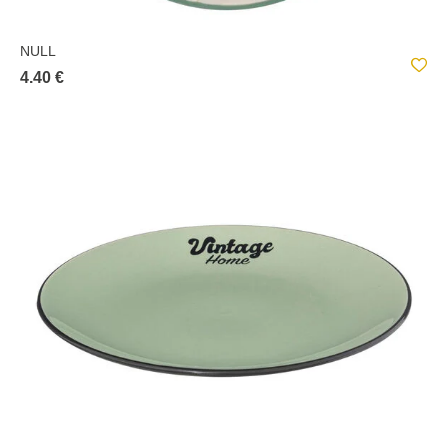
NULL
4.40 €