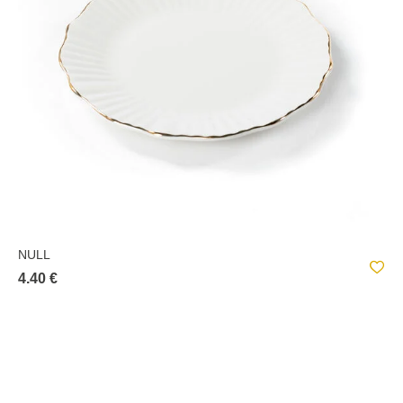
NULL
4.40 €