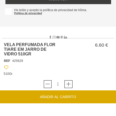
He leído y acepto la política de privacidad de hôma.
Política de privacidad
VELA PERFUMADA FLOR
6.60 €
TIARE EM JARRO DE
VIDRO 510GR
SOBRE NOSOTROS
REF
425629
EMPRESA
TRABAJA CON NOSOTROS
POLÍTICAS
510Gr
TARJETA HAPPY
hôma
PROTECCIÓN DE DATOS
SOSTENIBILIDAD
CONDICIONES GENERALES DE VENTA
CONTACTO
TIENDAS
HAPPY
hôma
CONDICIONES DE LA TARJETA
AÑADIR AL CARRITO
FORMULARIO DE CONTACTO
FAQ'S
CAMBIOS Y DEVOLUCIONES – TIENDAS FÍSICAS
SERVICIO DE ATENCIÓN AL CLIENTE
DESCUBRA
+34 919 464 610
INSPIRACIONES