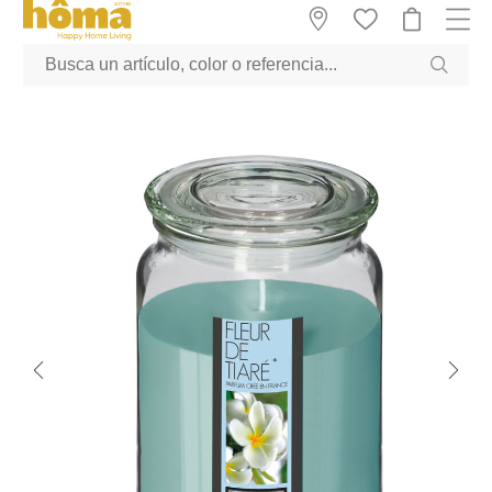
GTM-M23T38WX true