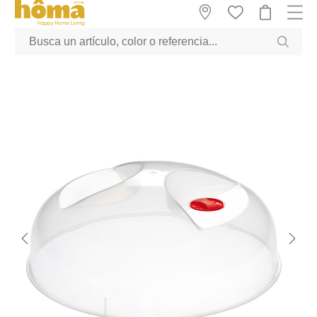
GTM-M23T38WX true