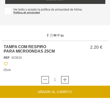
He leído y acepto la política de privacidad de hôma.
Política de privacidad
TAMPA COM RESPIRO
2.20 €
PARA MICROONDAS 25CM
SOBRE NOSOTROS
REF
023010
EMPRESA
TRABAJA CON NOSOTROS
POLÍTICAS
25cm
TARJETA HAPPY
hôma
PROTECCIÓN DE DATOS
SOSTENIBILIDAD
CONDICIONES GENERALES DE VENTA
CONTACTO
TIENDAS
HAPPY
hôma
CONDICIONES DE LA TARJETA
AÑADIR AL CARRITO
FORMULARIO DE CONTACTO
FAQ'S
CAMBIOS Y DEVOLUCIONES – TIENDAS FÍSICAS
SERVICIO DE ATENCIÓN AL CLIENTE
DESCUBRA
+34 919 464 610
INSPIRACIONES