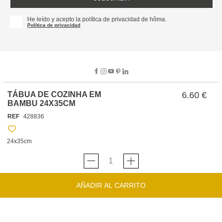
He leído y acepto la política de privacidad de hôma.
Política de privacidad
TÁBUA DE COZINHA EM
6.60 €
BAMBU 24X35CM
SOBRE NOSOTROS
REF
428836
EMPRESA
TRABAJA CON NOSOTROS
POLÍTICAS
24x35cm
TARJETA HAPPY
hôma
PROTECCIÓN DE DATOS
SOSTENIBILIDAD
CONDICIONES GENERALES DE VENTA
CONTACTO
TIENDAS
HAPPY
hôma
CONDICIONES DE LA TARJETA
AÑADIR AL CARRITO
FORMULARIO DE CONTACTO
FAQ'S
CAMBIOS Y DEVOLUCIONES – TIENDAS FÍSICAS
SERVICIO DE ATENCIÓN AL CLIENTE
DESCUBRA
+34 919 464 610
INSPIRACIONES