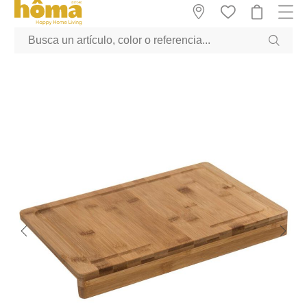
GTM-M23T38WX true