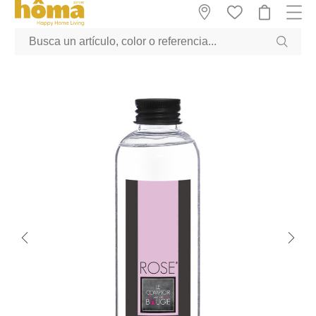
GTM-M23T38WX true