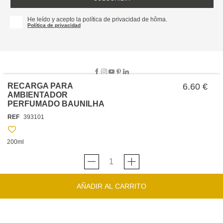
He leído y acepto la política de privacidad de hôma.
Política de privacidad
RECARGA PARA
6.60 €
AMBIENTADOR
PERFUMADO BAUNILHA
SOBRE NOSOTROS
REF
393101
EMPRESA
TRABAJA CON NOSOTROS
POLÍTICAS
200ml
TARJETA HAPPY
hôma
PROTECCIÓN DE DATOS
SOSTENIBILIDAD
CONDICIONES GENERALES DE VENTA
CONTACTO
TIENDAS
HAPPY
hôma
CONDICIONES DE LA TARJETA
AÑADIR AL CARRITO
FORMULARIO DE CONTACTO
FAQ'S
CAMBIOS Y DEVOLUCIONES – TIENDAS FÍSICAS
SERVICIO DE ATENCIÓN AL CLIENTE
DESCUBRA
+34 919 464 610
INSPIRACIONES