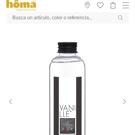
GTM-M23T38WX true