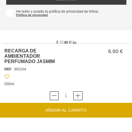
He leído y acepto la política de privacidad de hôma.
Política de privacidad
RECARGA DE
6.60 €
AMBIENTADOR
PERFUMADO JASMIM
SOBRE NOSOTROS
REF
393104
EMPRESA
TRABAJA CON NOSOTROS
POLÍTICAS
200ml
TARJETA HAPPY
hôma
PROTECCIÓN DE DATOS
SOSTENIBILIDAD
CONDICIONES GENERALES DE VENTA
CONTACTO
TIENDAS
HAPPY
hôma
CONDICIONES DE LA TARJETA
AÑADIR AL CARRITO
FORMULARIO DE CONTACTO
FAQ'S
CAMBIOS Y DEVOLUCIONES – TIENDAS FÍSICAS
SERVICIO DE ATENCIÓN AL CLIENTE
DESCUBRA
+34 919 464 610
INSPIRACIONES