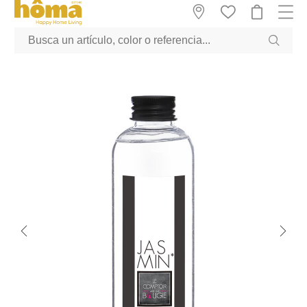
GTM-M23T38WX true