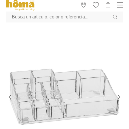
GTM-M23T38WX true