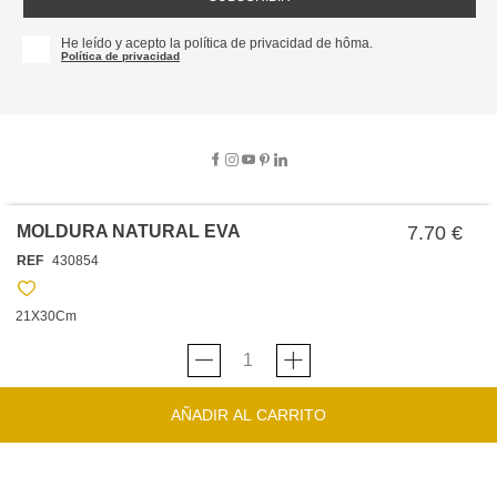
He leído y acepto la política de privacidad de hôma.
Política de privacidad
MOLDURA NATURAL EVA
7.70 €
SOBRE NOSOTROS
REF
430854
EMPRESA
TRABAJA CON NOSOTROS
POLÍTICAS
21X30Cm
TARJETA HAPPY
hôma
PROTECCIÓN DE DATOS
SOSTENIBILIDAD
CONDICIONES GENERALES DE VENTA
CONTACTO
TIENDAS
HAPPY
hôma
CONDICIONES DE LA TARJETA
AÑADIR AL CARRITO
FORMULARIO DE CONTACTO
FAQ'S
CAMBIOS Y DEVOLUCIONES – TIENDAS FÍSICAS
SERVICIO DE ATENCIÓN AL CLIENTE
DESCUBRA
+34 919 464 610
INSPIRACIONES