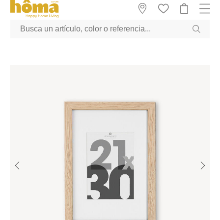
GTM-M23T38WX true