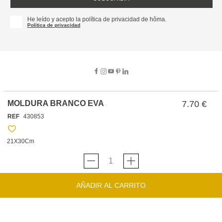
He leído y acepto la política de privacidad de hôma.
Política de privacidad
MOLDURA BRANCO EVA
7.70 €
SOBRE NOSOTROS
REF
430853
EMPRESA
TRABAJA CON NOSOTROS
POLÍTICAS
21X30Cm
TARJETA HAPPY
hôma
PROTECCIÓN DE DATOS
SOSTENIBILIDAD
CONDICIONES GENERALES DE VENTA
CONTACTO
TIENDAS
HAPPY
hôma
CONDICIONES DE LA TARJETA
AÑADIR AL CARRITO
FORMULARIO DE CONTACTO
FAQ'S
CAMBIOS Y DEVOLUCIONES – TIENDAS FÍSICAS
SERVICIO DE ATENCIÓN AL CLIENTE
DESCUBRA
+34 919 464 610
INSPIRACIONES