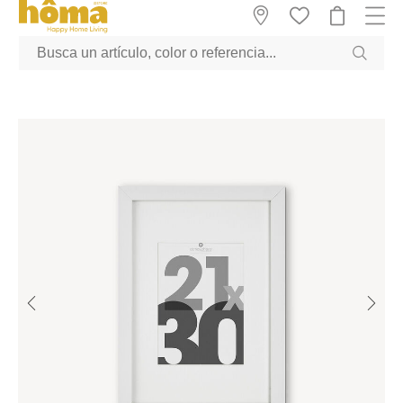
GTM-M23T38WX true