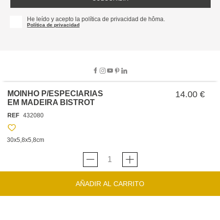
He leído y acepto la política de privacidad de hôma.
Política de privacidad
MOINHO P/ESPECIARIAS
14.00 €
EM MADEIRA BISTROT
SOBRE NOSOTROS
REF
432080
EMPRESA
TRABAJA CON NOSOTROS
POLÍTICAS
30x5,8x5,8cm
TARJETA HAPPY
hôma
PROTECCIÓN DE DATOS
SOSTENIBILIDAD
CONDICIONES GENERALES DE VENTA
CONTACTO
TIENDAS
HAPPY
hôma
CONDICIONES DE LA TARJETA
AÑADIR AL CARRITO
FORMULARIO DE CONTACTO
FAQ'S
CAMBIOS Y DEVOLUCIONES – TIENDAS FÍSICAS
SERVICIO DE ATENCIÓN AL CLIENTE
DESCUBRA
+34 919 464 610
INSPIRACIONES