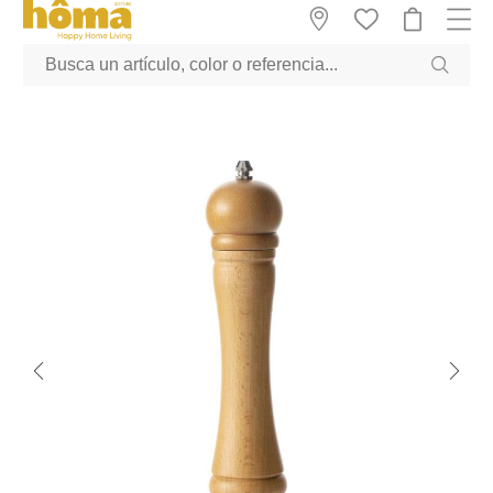
GTM-M23T38WX true