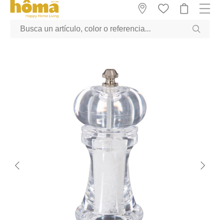
GTM-M23T38WX true