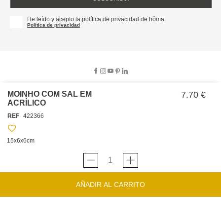
He leído y acepto la política de privacidad de hôma.
Política de privacidad
MOINHO COM SAL EM
7.70 €
ACRÍLICO
SOBRE NOSOTROS
REF
422366
EMPRESA
TRABAJA CON NOSOTROS
POLÍTICAS
15x6x6cm
TARJETA HAPPY
hôma
PROTECCIÓN DE DATOS
SOSTENIBILIDAD
CONDICIONES GENERALES DE VENTA
CONTACTO
TIENDAS
HAPPY
hôma
CONDICIONES DE LA TARJETA
AÑADIR AL CARRITO
FORMULARIO DE CONTACTO
FAQ'S
CAMBIOS Y DEVOLUCIONES – TIENDAS FÍSICAS
SERVICIO DE ATENCIÓN AL CLIENTE
DESCUBRA
+34 919 464 610
INSPIRACIONES