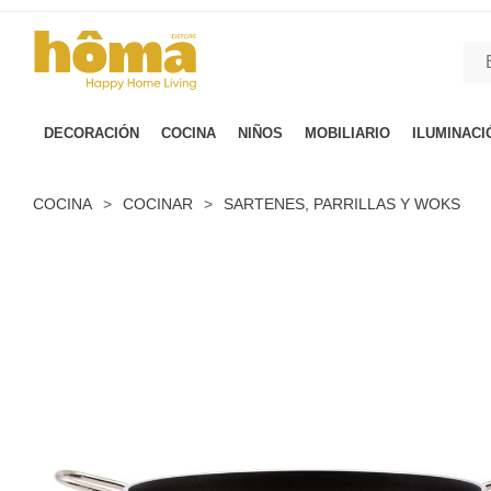
GTM-M23T38WX true
DECORACIÓN
COCINA
NIÑOS
MOBILIARIO
ILUMINACI
COCINA
>
COCINAR
>
SARTENES, PARRILLAS Y WOKS