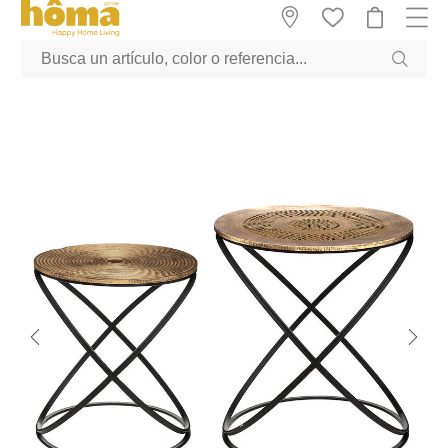
GTM-M23T38WX true