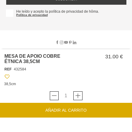
He leído y acepto la política de privacidad de hôma.
Política de privacidad
MESA DE APOIO COBRE
31.00 €
ÉTNICA 38,5CM
SOBRE NOSOTROS
REF
432584
EMPRESA
TRABAJA CON NOSOTROS
POLÍTICAS
38,5cm
TARJETA HAPPY
hôma
PROTECCIÓN DE DATOS
SOSTENIBILIDAD
CONDICIONES GENERALES DE VENTA
CONTACTO
TIENDAS
HAPPY
hôma
CONDICIONES DE LA TARJETA
AÑADIR AL CARRITO
FORMULARIO DE CONTACTO
FAQ'S
CAMBIOS Y DEVOLUCIONES – TIENDAS FÍSICAS
SERVICIO DE ATENCIÓN AL CLIENTE
DESCUBRA
+34 919 464 610
INSPIRACIONES