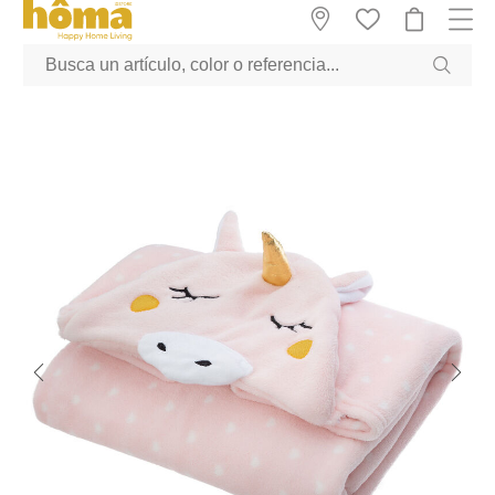
GTM-M23T38WX true