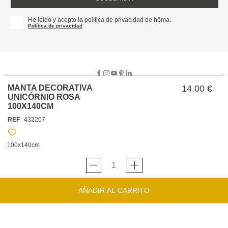
He leído y acepto la política de privacidad de hôma.
Política de privacidad
MANTA DECORATIVA
14.00 €
UNICÓRNIO ROSA
100X140CM
SOBRE NOSOTROS
REF
432207
EMPRESA
TRABAJA CON NOSOTROS
POLÍTICAS
100x140cm
TARJETA HAPPY
hôma
PROTECCIÓN DE DATOS
SOSTENIBILIDAD
CONDICIONES GENERALES DE VENTA
CONTACTO
TIENDAS
HAPPY
hôma
CONDICIONES DE LA TARJETA
AÑADIR AL CARRITO
FORMULARIO DE CONTACTO
FAQ'S
CAMBIOS Y DEVOLUCIONES – TIENDAS FÍSICAS
SERVICIO DE ATENCIÓN AL CLIENTE
DESCUBRA
+34 919 464 610
INSPIRACIONES