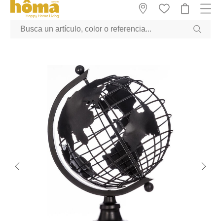
GTM-M23T38WX true