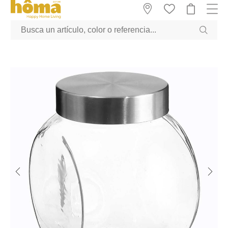
GTM-M23T38WX true