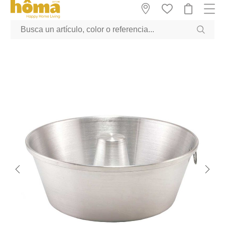
GTM-M23T38WX true