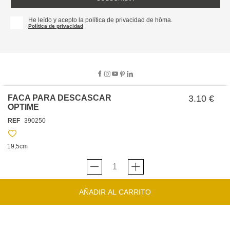
He leído y acepto la política de privacidad de hôma.
Política de privacidad
FACA PARA DESCASCAR
3.10 €
OPTIME
SOBRE NOSOTROS
REF
390250
EMPRESA
TRABAJA CON NOSOTROS
POLÍTICAS
19,5cm
TARJETA HAPPY
hôma
PROTECCIÓN DE DATOS
SOSTENIBILIDAD
CONDICIONES GENERALES DE VENTA
CONTACTO
TIENDAS
HAPPY
hôma
CONDICIONES DE LA TARJETA
AÑADIR AL CARRITO
FORMULARIO DE CONTACTO
FAQ'S
CAMBIOS Y DEVOLUCIONES – TIENDAS FÍSICAS
SERVICIO DE ATENCIÓN AL CLIENTE
DESCUBRA
+34 919 464 610
INSPIRACIONES