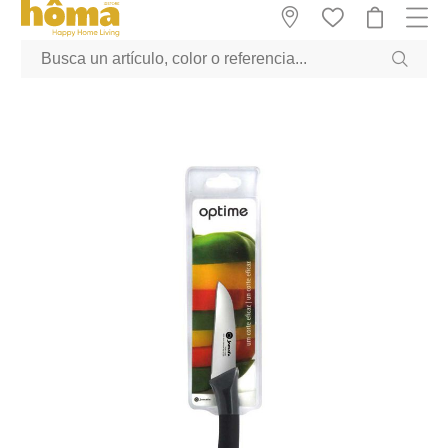
GTM-M23T38WX true