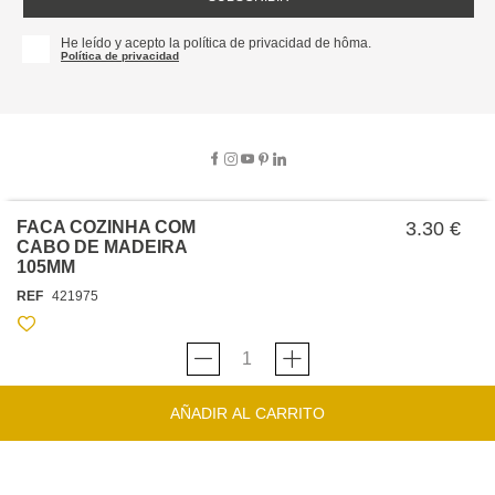
He leído y acepto la política de privacidad de hôma.
Política de privacidad
FACA COZINHA COM
3.30 €
SOBRE NOSOTROS
CABO DE MADEIRA
105MM
EMPRESA
REF
421975
TRABAJA CON NOSOTROS
POLÍTICAS
TARJETA HAPPY
hôma
PROTECCIÓN DE DATOS
SOSTENIBILIDAD
CONDICIONES GENERALES DE VENTA
CONTACTO
TIENDAS
HAPPY
hôma
CONDICIONES DE LA TARJETA
AÑADIR AL CARRITO
FORMULARIO DE CONTACTO
FAQ'S
CAMBIOS Y DEVOLUCIONES – TIENDAS FÍSICAS
SERVICIO DE ATENCIÓN AL CLIENTE
DESCUBRA
+34 919 464 610
INSPIRACIONES