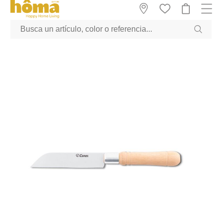
GTM-M23T38WX true