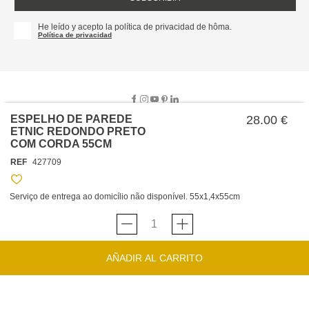
He leído y acepto la política de privacidad de hôma.
Política de privacidad
ESPELHO DE PAREDE
28.00 €
ETNIC REDONDO PRETO
COM CORDA 55CM
SOBRE NOSOTROS
REF
427709
EMPRESA
TRABAJA CON NOSOTROS
POLÍTICAS
Serviço de entrega ao domicílio não disponível. 55x1,4x55cm
TARJETA HAPPY
hôma
PROTECCIÓN DE DATOS
SOSTENIBILIDAD
CONDICIONES GENERALES DE VENTA
CONTACTO
TIENDAS
HAPPY
hôma
CONDICIONES DE LA TARJETA
AÑADIR AL CARRITO
FORMULARIO DE CONTACTO
FAQ'S
CAMBIOS Y DEVOLUCIONES – TIENDAS FÍSICAS
SERVICIO DE ATENCIÓN AL CLIENTE
DESCUBRA
+34 919 464 610
INSPIRACIONES