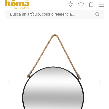
GTM-M23T38WX true