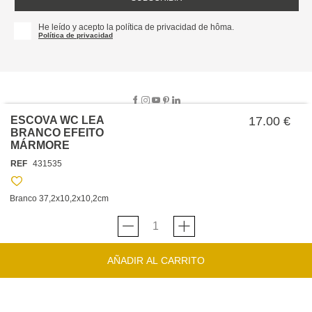
He leído y acepto la política de privacidad de hôma.
Política de privacidad
ESCOVA WC LEA
17.00 €
BRANCO EFEITO
MÁRMORE
SOBRE NOSOTROS
REF
431535
EMPRESA
TRABAJA CON NOSOTROS
POLÍTICAS
Branco 37,2x10,2x10,2cm
TARJETA HAPPY
hôma
PROTECCIÓN DE DATOS
SOSTENIBILIDAD
CONDICIONES GENERALES DE VENTA
CONTACTO
TIENDAS
HAPPY
hôma
CONDICIONES DE LA TARJETA
AÑADIR AL CARRITO
FORMULARIO DE CONTACTO
FAQ'S
CAMBIOS Y DEVOLUCIONES – TIENDAS FÍSICAS
SERVICIO DE ATENCIÓN AL CLIENTE
DESCUBRA
+34 919 464 610
INSPIRACIONES