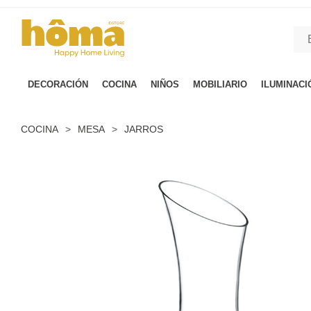
GTM-M23T38WX true
DECORACIÓN
COCINA
NIÑOS
MOBILIARIO
ILUMINACI
COCINA
>
MESA
>
JARROS