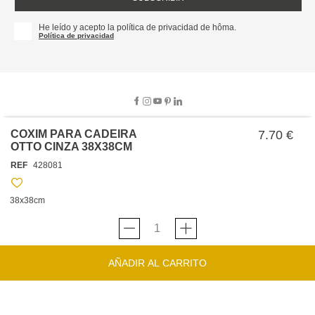
He leído y acepto la política de privacidad de hôma.
Política de privacidad
COXIM PARA CADEIRA
7.70 €
OTTO CINZA 38X38CM
SOBRE NOSOTROS
REF
428081
EMPRESA
TRABAJA CON NOSOTROS
POLÍTICAS
38x38cm
TARJETA HAPPY
hôma
PROTECCIÓN DE DATOS
SOSTENIBILIDAD
CONDICIONES GENERALES DE VENTA
CONTACTO
TIENDAS
HAPPY
hôma
CONDICIONES DE LA TARJETA
AÑADIR AL CARRITO
FORMULARIO DE CONTACTO
FAQ'S
CAMBIOS Y DEVOLUCIONES – TIENDAS FÍSICAS
SERVICIO DE ATENCIÓN AL CLIENTE
DESCUBRA
+34 919 464 610
INSPIRACIONES