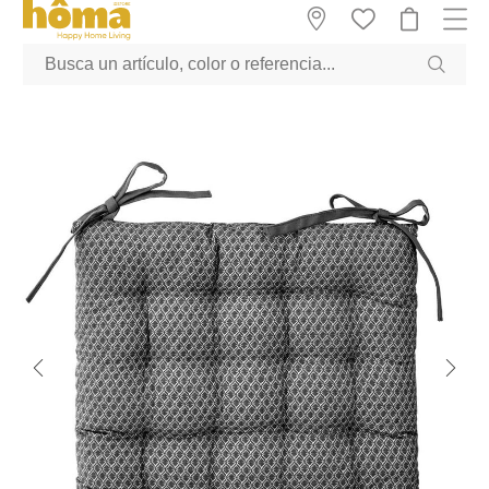
GTM-M23T38WX true