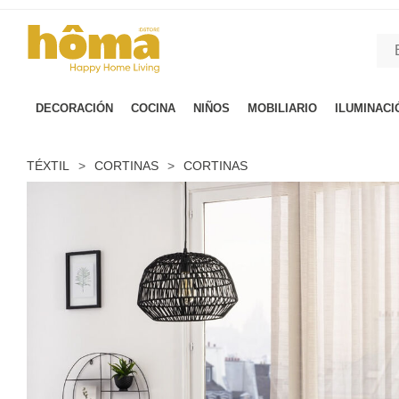
GTM-M23T38WX true
DECORACIÓN
COCINA
NIÑOS
MOBILIARIO
ILUMINACI
TÉXTIL
>
CORTINAS
>
CORTINAS