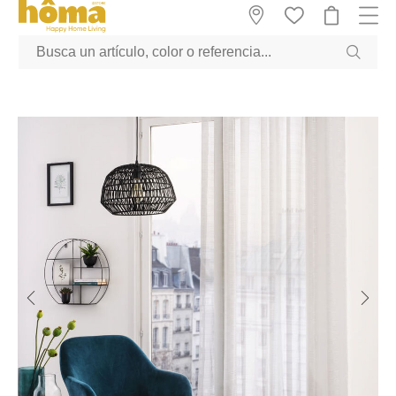
GTM-M23T38WX true