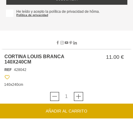
He leído y acepto la política de privacidad de hôma.
Política de privacidad
CORTINA LOUIS BRANCA
11.00 €
140X240CM
SOBRE NOSOTROS
REF
428042
EMPRESA
TRABAJA CON NOSOTROS
POLÍTICAS
140x240cm
TARJETA HAPPY
hôma
PROTECCIÓN DE DATOS
SOSTENIBILIDAD
CONDICIONES GENERALES DE VENTA
CONTACTO
TIENDAS
HAPPY
hôma
CONDICIONES DE LA TARJETA
AÑADIR AL CARRITO
FORMULARIO DE CONTACTO
FAQ'S
CAMBIOS Y DEVOLUCIONES – TIENDAS FÍSICAS
SERVICIO DE ATENCIÓN AL CLIENTE
DESCUBRA
+34 919 464 610
INSPIRACIONES