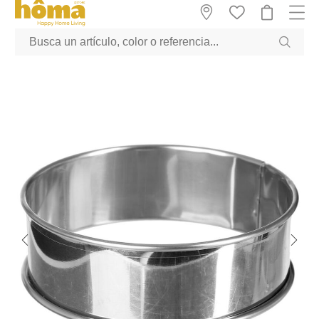
GTM-M23T38WX true