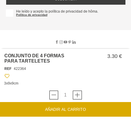
He leído y acepto la política de privacidad de hôma.
Política de privacidad
CONJUNTO DE 4 FORMAS
3.30 €
PARA TARTELETES
SOBRE NOSOTROS
REF
422364
EMPRESA
TRABAJA CON NOSOTROS
POLÍTICAS
3x9x9cm
TARJETA HAPPY
hôma
PROTECCIÓN DE DATOS
SOSTENIBILIDAD
CONDICIONES GENERALES DE VENTA
CONTACTO
TIENDAS
HAPPY
hôma
CONDICIONES DE LA TARJETA
AÑADIR AL CARRITO
FORMULARIO DE CONTACTO
FAQ'S
CAMBIOS Y DEVOLUCIONES – TIENDAS FÍSICAS
SERVICIO DE ATENCIÓN AL CLIENTE
DESCUBRA
+34 919 464 610
INSPIRACIONES