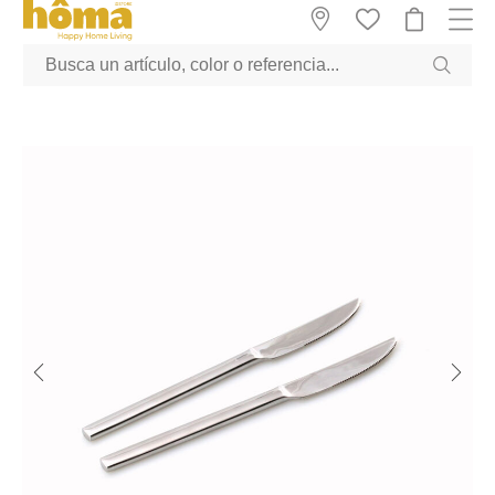
GTM-M23T38WX true