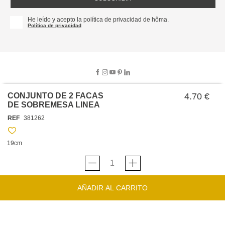
He leído y acepto la política de privacidad de hôma.
Política de privacidad
CONJUNTO DE 2 FACAS
4.70 €
DE SOBREMESA LINEA
SOBRE NOSOTROS
REF
381262
EMPRESA
TRABAJA CON NOSOTROS
POLÍTICAS
19cm
TARJETA HAPPY
hôma
PROTECCIÓN DE DATOS
SOSTENIBILIDAD
CONDICIONES GENERALES DE VENTA
CONTACTO
TIENDAS
HAPPY
hôma
CONDICIONES DE LA TARJETA
AÑADIR AL CARRITO
FORMULARIO DE CONTACTO
FAQ'S
CAMBIOS Y DEVOLUCIONES – TIENDAS FÍSICAS
SERVICIO DE ATENCIÓN AL CLIENTE
DESCUBRA
+34 919 464 610
INSPIRACIONES