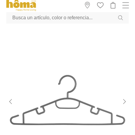
GTM-M23T38WX true