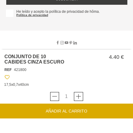
He leído y acepto la política de privacidad de hôma.
Política de privacidad
CONJUNTO DE 10
4.40 €
CABIDES CINZA ESCURO
SOBRE NOSOTROS
REF
421800
EMPRESA
TRABAJA CON NOSOTROS
POLÍTICAS
17,5x0,7x40cm
TARJETA HAPPY
hôma
PROTECCIÓN DE DATOS
SOSTENIBILIDAD
CONDICIONES GENERALES DE VENTA
CONTACTO
TIENDAS
HAPPY
hôma
CONDICIONES DE LA TARJETA
AÑADIR AL CARRITO
FORMULARIO DE CONTACTO
FAQ'S
CAMBIOS Y DEVOLUCIONES – TIENDAS FÍSICAS
SERVICIO DE ATENCIÓN AL CLIENTE
DESCUBRA
+34 919 464 610
INSPIRACIONES