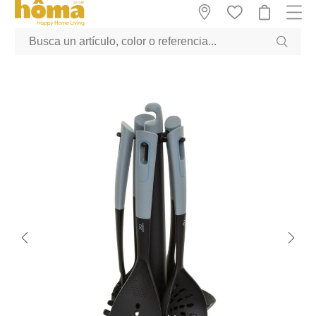
GTM-M23T38WX true