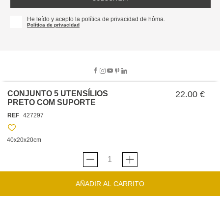
He leído y acepto la política de privacidad de hôma.
Política de privacidad
CONJUNTO 5 UTENSÍLIOS
22.00 €
PRETO COM SUPORTE
SOBRE NOSOTROS
REF
427297
EMPRESA
TRABAJA CON NOSOTROS
POLÍTICAS
40x20x20cm
TARJETA HAPPY
hôma
PROTECCIÓN DE DATOS
SOSTENIBILIDAD
CONDICIONES GENERALES DE VENTA
CONTACTO
TIENDAS
HAPPY
hôma
CONDICIONES DE LA TARJETA
AÑADIR AL CARRITO
FORMULARIO DE CONTACTO
FAQ'S
CAMBIOS Y DEVOLUCIONES – TIENDAS FÍSICAS
SERVICIO DE ATENCIÓN AL CLIENTE
DESCUBRA
+34 919 464 610
INSPIRACIONES