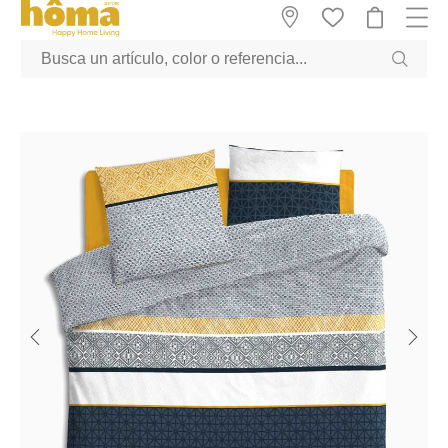
GTM-M23T38WX true