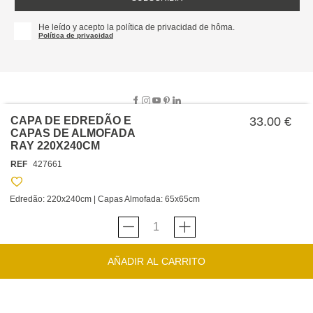
He leído y acepto la política de privacidad de hôma.
Política de privacidad
CAPA DE EDREDÃO E
33.00 €
CAPAS DE ALMOFADA
RAY 220X240CM
SOBRE NOSOTROS
REF
427661
EMPRESA
TRABAJA CON NOSOTROS
POLÍTICAS
Edredão: 220x240cm | Capas Almofada: 65x65cm
TARJETA HAPPY
hôma
PROTECCIÓN DE DATOS
SOSTENIBILIDAD
CONDICIONES GENERALES DE VENTA
CONTACTO
TIENDAS
HAPPY
hôma
CONDICIONES DE LA TARJETA
AÑADIR AL CARRITO
FORMULARIO DE CONTACTO
FAQ'S
CAMBIOS Y DEVOLUCIONES – TIENDAS FÍSICAS
SERVICIO DE ATENCIÓN AL CLIENTE
DESCUBRA
+34 919 464 610
INSPIRACIONES