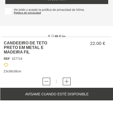
He leído y acepto la política de privacidad de hôma.
Política de privacidad
CANDEEIRO DE TETO
22.00 €
PRETO EM METAL E
MADEIRA FIL
SOBRE NOSOTROS
REF
427716
EMPRESA
TRABAJA CON NOSOTROS
POLÍTICAS
23x38x38cm
TARJETA HAPPY
hôma
PROTECCIÓN DE DATOS
SOSTENIBILIDAD
CONDICIONES GENERALES DE VENTA
CONTACTO
TIENDAS
HAPPY
hôma
CONDICIONES DE LA TARJETA
AVÍSAME CUANDO ESTÉ DISPONIBLE
FORMULARIO DE CONTACTO
FAQ'S
CAMBIOS Y DEVOLUCIONES – TIENDAS FÍSICAS
SERVICIO DE ATENCIÓN AL CLIENTE
DESCUBRA
+34 919 464 610
INSPIRACIONES