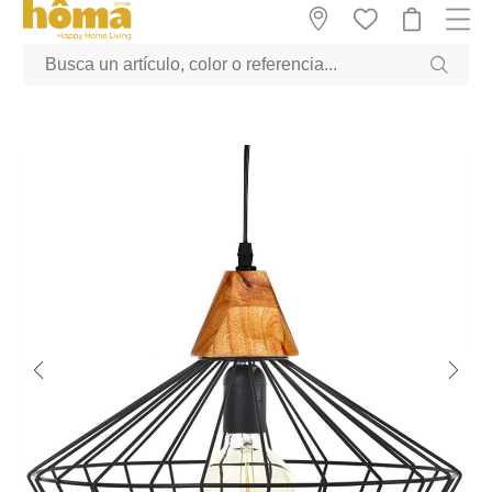
GTM-M23T38WX true