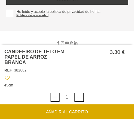
He leído y acepto la política de privacidad de hôma.
Política de privacidad
CANDEEIRO DE TETO EM
3.30 €
PAPEL DE ARROZ
BRANCA
SOBRE NOSOTROS
REF
382082
EMPRESA
TRABAJA CON NOSOTROS
POLÍTICAS
45cm
TARJETA HAPPY
hôma
PROTECCIÓN DE DATOS
SOSTENIBILIDAD
CONDICIONES GENERALES DE VENTA
CONTACTO
TIENDAS
HAPPY
hôma
CONDICIONES DE LA TARJETA
AÑADIR AL CARRITO
FORMULARIO DE CONTACTO
FAQ'S
CAMBIOS Y DEVOLUCIONES – TIENDAS FÍSICAS
SERVICIO DE ATENCIÓN AL CLIENTE
DESCUBRA
+34 919 464 610
INSPIRACIONES