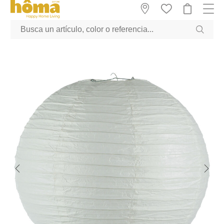
GTM-M23T38WX true