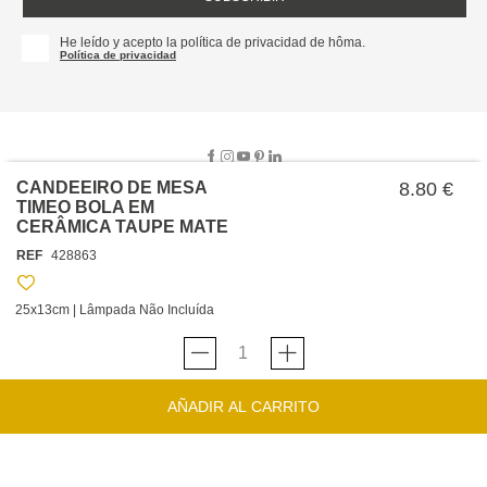
He leído y acepto la política de privacidad de hôma.
Política de privacidad
CANDEEIRO DE MESA
8.80 €
TIMEO BOLA EM
CERÂMICA TAUPE MATE
SOBRE NOSOTROS
REF
428863
EMPRESA
TRABAJA CON NOSOTROS
POLÍTICAS
25x13cm | Lâmpada Não Incluída
TARJETA HAPPY
hôma
PROTECCIÓN DE DATOS
SOSTENIBILIDAD
CONDICIONES GENERALES DE VENTA
CONTACTO
TIENDAS
HAPPY
hôma
CONDICIONES DE LA TARJETA
AÑADIR AL CARRITO
FORMULARIO DE CONTACTO
FAQ'S
CAMBIOS Y DEVOLUCIONES – TIENDAS FÍSICAS
SERVICIO DE ATENCIÓN AL CLIENTE
DESCUBRA
+34 919 464 610
INSPIRACIONES