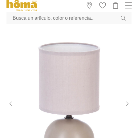
GTM-M23T38WX true