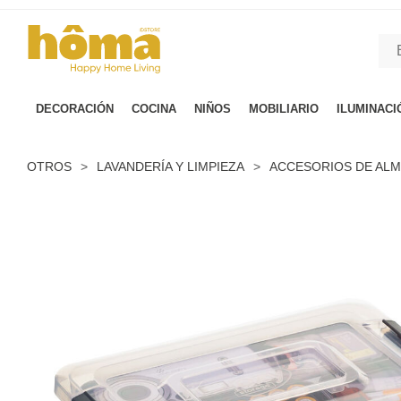
GTM-M23T38WX true
DECORACIÓN
COCINA
NIÑOS
MOBILIARIO
ILUMINACI
OTROS
>
LAVANDERÍA Y LIMPIEZA
>
ACCESORIOS DE AL