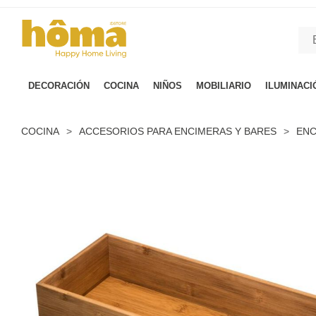
GTM-M23T38WX true
DECORACIÓN
COCINA
NIÑOS
MOBILIARIO
ILUMINACI
COCINA
>
ACCESORIOS PARA ENCIMERAS Y BARES
>
ENC