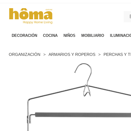
GTM-M23T38WX true
DECORACIÓN
COCINA
NIÑOS
MOBILIARIO
ILUMINACI
ORGANIZACIÓN
>
ARMARIOS Y ROPEROS
>
PERCHAS Y 