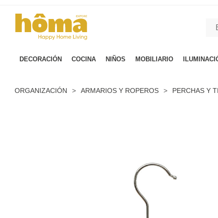
GTM-M23T38WX true
DECORACIÓN
COCINA
NIÑOS
MOBILIARIO
ILUMINACI
ORGANIZACIÓN
>
ARMARIOS Y ROPEROS
>
PERCHAS Y 