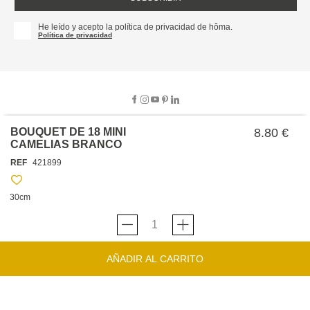
He leído y acepto la política de privacidad de hôma.
Política de privacidad
BOUQUET DE 18 MINI
8.80 €
CAMELIAS BRANCO
SOBRE NOSOTROS
REF
421899
EMPRESA
TRABAJA CON NOSOTROS
POLÍTICAS
30cm
TARJETA HAPPY
hôma
PROTECCIÓN DE DATOS
SOSTENIBILIDAD
CONDICIONES GENERALES DE VENTA
CONTACTO
TIENDAS
HAPPY
hôma
CONDICIONES DE LA TARJETA
AÑADIR AL CARRITO
FORMULARIO DE CONTACTO
FAQ'S
CAMBIOS Y DEVOLUCIONES – TIENDAS FÍSICAS
SERVICIO DE ATENCIÓN AL CLIENTE
DESCUBRA
+34 919 464 610
INSPIRACIONES