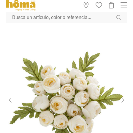
GTM-M23T38WX true