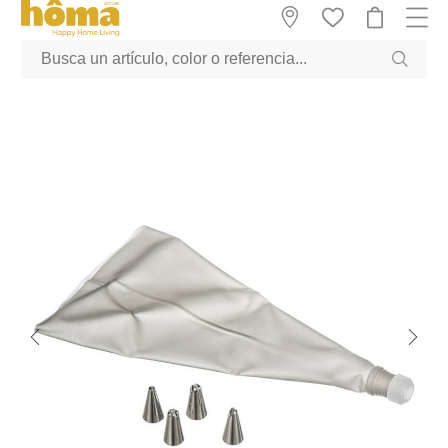
GTM-M23T38WX true